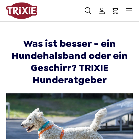
Menü
Direkt zum Inhalt
Suche
Einloggen
Einkaufs
Suchen
Suchen
Was ist besser - ein
Hundehalsband oder ein
Geschirr? TRIXIE
Hunderatgeber