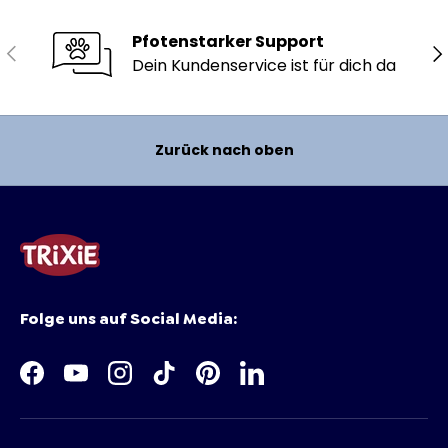
Pfotenstarker Support
Vorherige
Nä
Dein Kundenservice ist für dich da
Zurück nach oben
Folge uns auf Social Media:
Facebook
YouTube
Instagram
TikTok
Pinterest
LinkedIn