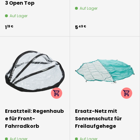
3 Open Top
Auf Lager
Auf Lager
1
5
19 €
49 €
Optionen auswählen
Option
Ersatzteil: Regenhaub
Ersatz-Netz mit
e für Front-
Sonnenschutz für
Fahrradkorb
Freilaufgehege
Auf Lager
Auf Lager