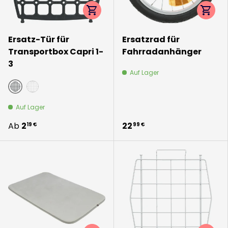
Optionen auswählen
Option
Ersatz-Tür für
Ersatzrad für
Transportbox Capri 1-
Fahrradanhänger
3
Auf Lager
dunkelgrau
hellgrau
Auf Lager
Ab
2
22
19 €
99 €