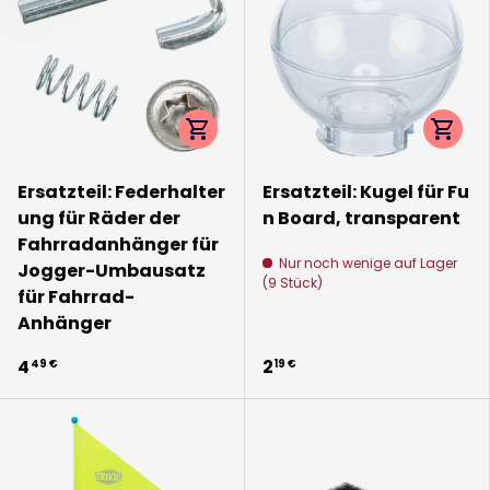
Optionen auswählen
Option
Ersatzteil: Federhalter
Ersatzteil: Kugel für Fu
ung für Räder der
n Board, transparent
Fahrradanhänger für
Nur noch wenige auf Lager
Jogger-Umbausatz
(9 Stück)
für Fahrrad-
Anhänger
4
2
49 €
19 €