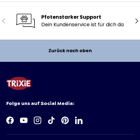
Pfotenstarker Support
Vorherige
Nä
Dein Kundenservice ist für dich da
Zurück nach oben
Folge uns auf Social Media:
Facebook
YouTube
Instagram
TikTok
Pinterest
LinkedIn