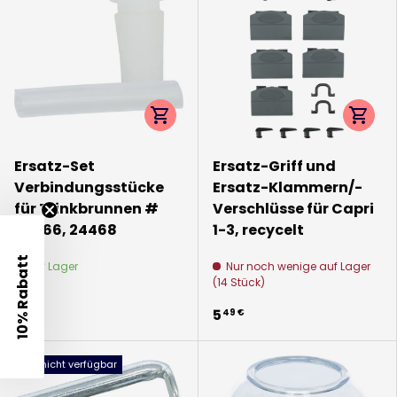
Optionen auswählen
Option
Ersatz-Set
Ersatz-Griff und
Verbindungsstücke
Ersatz-Klammern/-
für Trinkbrunnen #
Verschlüsse für Capri
24466, 24468
1-3, recycelt
10% Rabatt
Auf Lager
Nur noch wenige auf Lager
(14 Stück)
1
5
19 €
49 €
z.Zt. nicht verfügbar