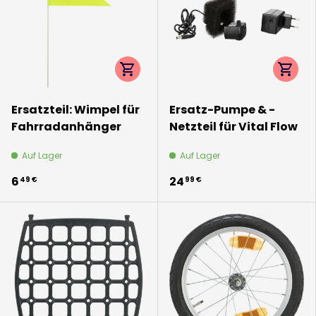
Optionen auswählen
Option
Ersatzteil: Wimpel für
Ersatz-Pumpe & -
Fahrradanhänger
Netzteil für Vital Flow
Auf Lager
Auf Lager
6
24
49 €
99 €