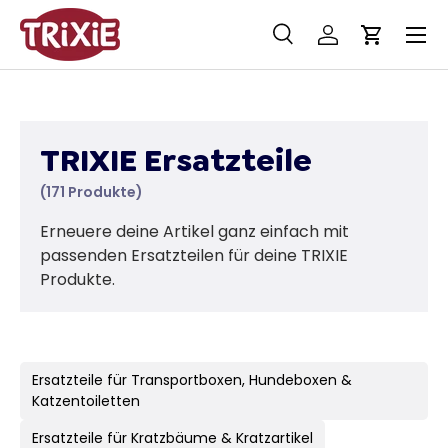
Menü
Direkt zum Inhalt
Suche
Einloggen
Einkaufs
Suchen
Suchen
TRIXIE Ersatzteile
(171 Produkte)
Erneuere deine Artikel ganz einfach mit
passenden Ersatzteilen für deine TRIXIE
Produkte.
Ersatzteile für Transportboxen, Hundeboxen &
Katzentoiletten
Ersatzteile für Kratzbäume & Kratzartikel