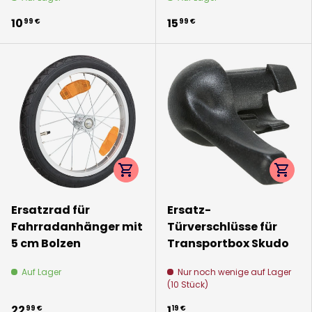
10
15
99 €
99 €
Optionen auswählen
Option
Ersatzrad für
Ersatz-
Fahrradanhänger mit
Türverschlüsse für
5 cm Bolzen
Transportbox Skudo
Auf Lager
Nur noch wenige auf Lager
(10 Stück)
22
1
99 €
19 €