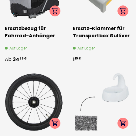
Optionen auswählen
Option
Ersatzbezug für
Ersatz-Klammer für
Fahrrad-Anhänger
Transportbox Gulliver
Auf Lager
Auf Lager
Ab
34
1
99 €
19 €
Optionen auswählen
Option