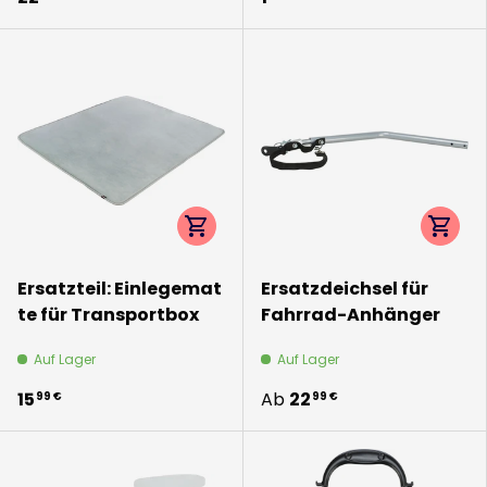
Optionen auswählen
Option
Ersatzteil: Einlegemat
Ersatzdeichsel für
te für Transportbox
Fahrrad-Anhänger
Auf Lager
Auf Lager
15
Ab
22
99 €
99 €