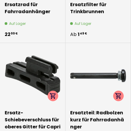
Ersatzrad für
Ersatzfilter für
Fahrradanhänger
Trinkbrunnen
Auf Lager
Auf Lager
22
Ab
1
99 €
49 €
Optionen auswählen
Option
Ersatz-
Ersatzteil: Radbolzen
Schiebeverschluss für
kurz für Fahrradanhä
oberes Gitter für Capri
nger