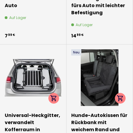
Auto
fürs Auto mit leichter
Befestigung
Auf Lager
Auf Lager
7
14
99 €
99 €
Neu
Optionen auswählen
Option
Universal-Heckgitter,
Hunde-Autokissen für
verwandelt
Rückbank mit
Kofferraum in
weichem Rand und