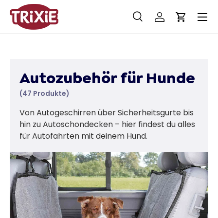
Menü
Direkt zum Inhalt
Suche
Einloggen
Einkaufs
Suchen
Suchen
Autozubehör für Hunde
(47 Produkte)
Von Autogeschirren über Sicherheitsgurte bis
hin zu Autoschondecken – hier findest du alles
für Autofahrten mit deinem Hund.