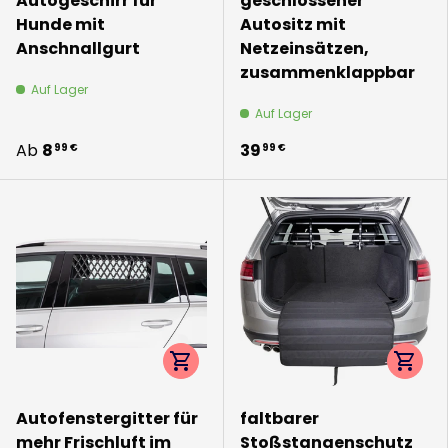
Autogeschirr für
geschlossener
Hunde mit
Autositz mit
Anschnallgurt
Netzeinsätzen,
zusammenklappbar
Auf Lager
Auf Lager
Ab
8
39
99 €
99 €
Optionen auswählen
Option
Autofenstergitter für
faltbarer
mehr Frischluft im
Stoßstangenschutz