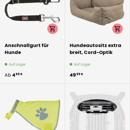
Optionen auswählen
Option
Anschnallgurt für
Hundeautositz extra
Hunde
breit, Cord-Optik
Auf Lager
Auf Lager
Ab
4
49
99 €
99 €