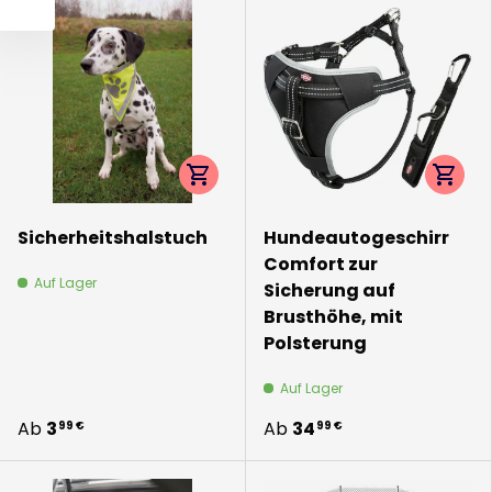
Optionen auswählen
Option
Sicherheitshalstuch
Hundeautogeschirr
Comfort zur
Auf Lager
Sicherung auf
Brusthöhe, mit
Polsterung
Auf Lager
Ab
3
Ab
34
99 €
99 €