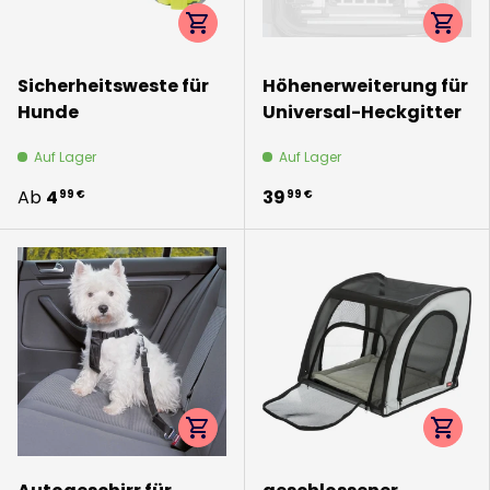
Optionen auswählen
Option
Sicherheitsweste für
Höhenerweiterung für
Hunde
Universal-Heckgitter
Auf Lager
Auf Lager
Ab
4
39
99 €
99 €
Optionen auswählen
Option