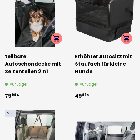
Optionen auswählen
Option
teilbare
Erhöhter Autositz mit
Autoschondecke mit
Staufach für kleine
Seitenteilen 2in1
Hunde
Auf Lager
Auf Lager
79
49
99 €
99 €
Neu