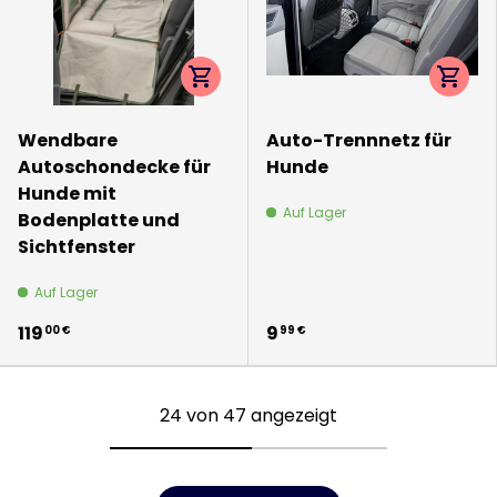
Optionen auswählen
Option
Wendbare
Auto-Trennnetz für
Autoschondecke für
Hunde
Hunde mit
Auf Lager
Bodenplatte und
Sichtfenster
Auf Lager
119
9
00 €
99 €
24 von 47 angezeigt