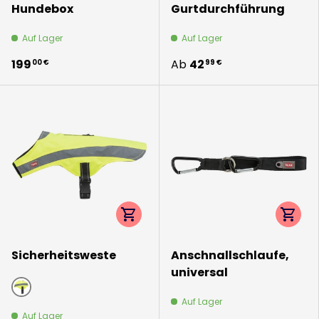
Hundebox
Gurtdurchführung
Auf Lager
Auf Lager
199
Ab
42
00 €
99 €
Optionen auswählen
Option
Sicherheitsweste
Anschnallschlaufe,
universal
neongelb
Auf Lager
Auf Lager