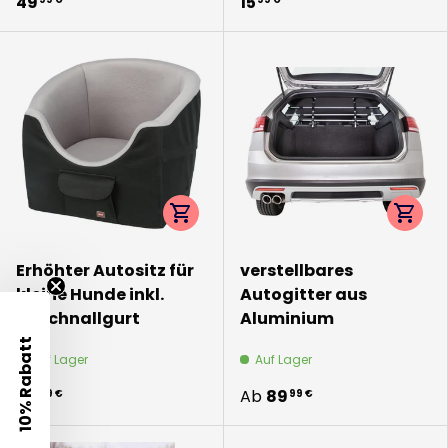
49
15
Optionen auswählen
Option
Erhöhter Autositz für
verstellbares
kleine Hunde inkl.
Autogitter aus
Anschnallgurt
Aluminium
10% Rabatt
Auf Lager
Auf Lager
69
Ab
89
99 €
99 €