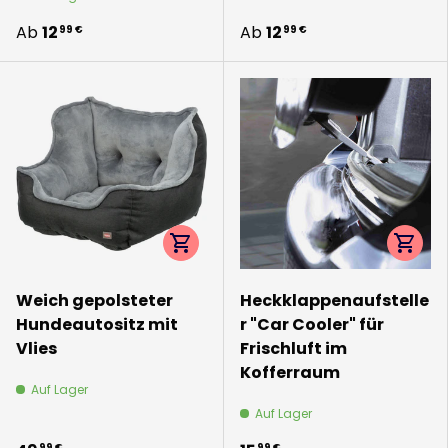
Ab
12
Ab
12
99 €
99 €
Optionen auswählen
Option
Weich gepolsteter
Heckklappenaufstelle
Hundeautositz mit
r "Car Cooler" für
Vlies
Frischluft im
Kofferraum
Auf Lager
Auf Lager
99 €
99 €