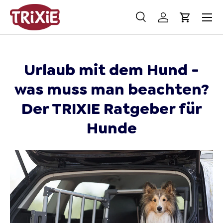
Menü
Direkt zum Inhalt
Suche
Einloggen
Einkaufs
Suchen
Suchen
Urlaub mit dem Hund -
was muss man beachten?
Der TRIXIE Ratgeber für
Hunde